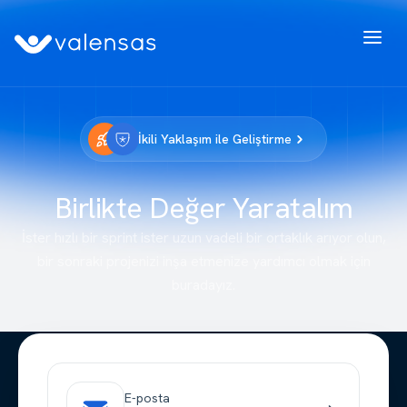
İkili Yaklaşım ile Geliştirme
Birlikte Değer Yaratalım
İster hızlı bir sprint ister uzun vadeli bir ortaklık arıyor olun,
bir sonraki projenizi inşa etmenize yardımcı olmak için
buradayız.
E-posta